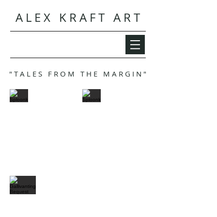
A L E X K R A F T A R T
" T A L E S F R O M T H E M A R G I N "